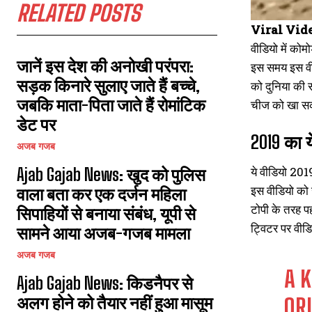
RELATED POSTS
Viral Vid
वीडियो में को
जानें इस देश की अनोखी परंपरा:
इस समय इस वीड
सड़क किनारे सुलाए जाते हैं बच्चे,
को दुनिया की 
जबकि माता-पिता जाते हैं रोमांटिक
चीज को खा स
डेट पर
2019 का य
अजब गजब
ये वीडियो 201
Ajab Gajab News: खुद को पुलिस
इस वीडियो को 
वाला बता कर एक दर्जन महिला
टोपी के तरह प
सिपाहियों से बनाया संबंध, यूपी से
ट्विटर पर वीड
सामने आया अजब-गजब मामला
अजब गजब
A 
Ajab Gajab News: किडनैपर से
अलग होने को तैयार नहीं हुआ मासूम
OR