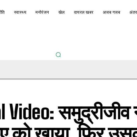
ीति
स्वास्थ्य
मनोरंजन
खेल
वायरल खबर
अजब गजब
अंतर
l Video: समुद्रीजीव 
ए को खाया ,फिर उ