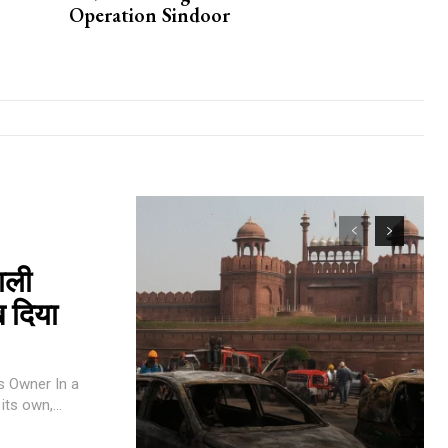
Operation Sindoor
ाली
 दिया
Owner In a
ts own,...