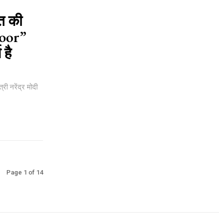
रत की
door”
 है
री नरेंद्र मोदी
Page 1 of 14