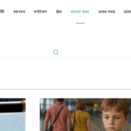
ीति
स्वास्थ्य
मनोरंजन
खेल
वायरल खबर
अजब गजब
अंतर