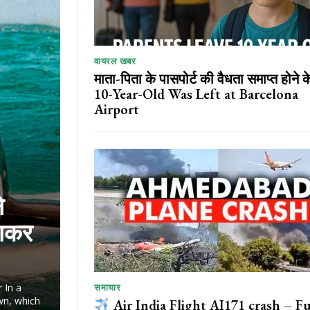
वायरल खबर
माता-पिता के पासपोर्ट की वैधता समाप्त होने क
10-Year-Old Was Left at Barcelona
Airport
े
लाकर
r In a
समाचार
own, which
Air India Flight AI171 crash – Fu