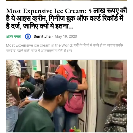
Most Expensive Ice Cream: 5 लाख रूपए की
है ये आइस क्रीम, गिनीज बुक ऑफ वर्ल्ड रिकॉर्ड में
है दर्ज, जानिए क्यों ये इतना...
Sumit Jha
-
May 19, 2023
अजब गजब
Most Expensive ice cream in the World: गर्मी के दिनों में बच्चे हो या जवान सबके
पसंदीदा खाने वाली चीज में आइसक्रीम होती है।हर...