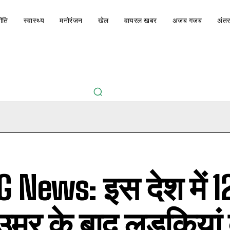
ीति
स्वास्थ्य
मनोरंजन
खेल
वायरल खबर
अजब गजब
अंतर
 News: इस देश में 1
उम्र के बाद लड़कियां