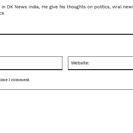
r in DK News India, He give his thoughts on politics, viral new
cs
Email:*
 time I comment.