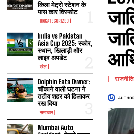
किला मेट्रो स्टेशन के
जात
पास कार विस्फोट
UNCATEGORIZED
जात
India vs Pakistan
Asia Cup 2025: स्कोर,
स्थान, खिलाड़ी और
आर्थ
लाइव अपडेट
खेल
राजनीति
Dolphin Eats Owner:
चौंकाने वाली घटना ने
तटीय शहर को हिलाकर
AUTHOR
रख दिया
समाचार
Mumbai Auto