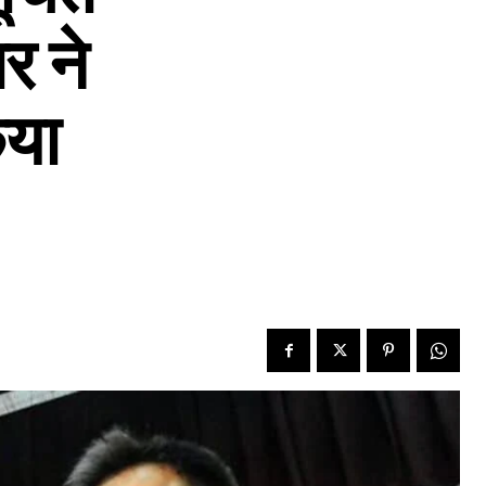
र ने
िया
d