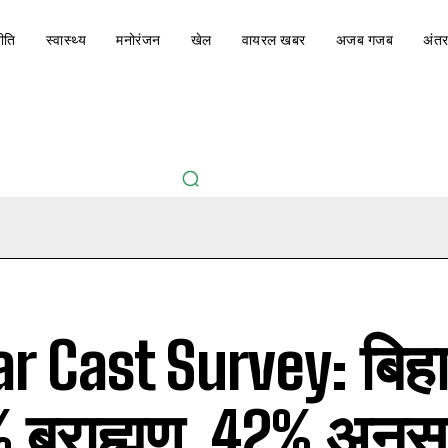
ीति
स्वास्थ्य
मनोरंजन
खेल
वायरल खबर
अजब गजब
अंतर
r Cast Survey: बिहार
 ब्राह्मण, 42% अनुस