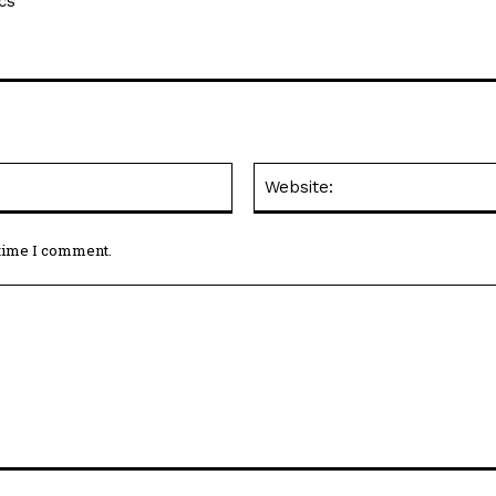
cs
Email:*
 time I comment.