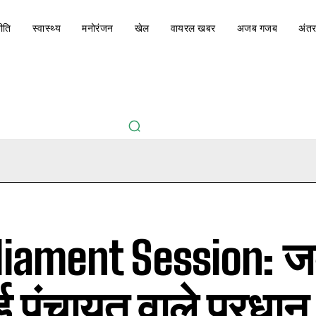
ीति
स्वास्थ्य
मनोरंजन
खेल
वायरल खबर
अजब गजब
अंतर
liament Session: 
हुई पंचायत वाले प्रधा