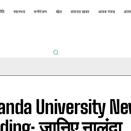
ीति
स्वास्थ्य
मनोरंजन
खेल
वायरल खबर
अजब गजब
अंतर
anda University N
lding: जानिए नालंदा