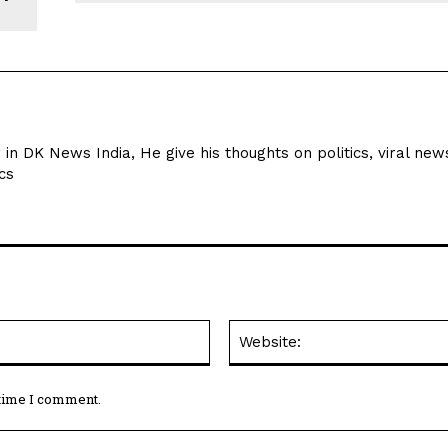
r in DK News India, He give his thoughts on politics, viral new
cs
Email:*
 time I comment.