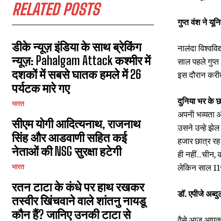
RELATED POSTS
गुप्त वंश ने यू
डीके न्यूज़ इंडिया के साथ ब्रेकिंग
नालंदा विश्ववि
न्यूज़: Pahalgam Attack कश्मीर में
साल पहले गुप्त
दशकों में सबसे घातक हमले में 26
इस दौरान करीब
पर्यटक मारे गए
दुनिया भर के छा
भारत
अपनी भव्यता और
सीएम योगी आदित्यनाथ, राजनाथ
उसने उन्हे झेल 
सिंह और आडवाणी सहित कई
हजार छात्र रह 
नेताओं की NSG सुरक्षा हटेगी
ही नहीं…चीन, को
लेकिन साल 119
भारत
रतन टाटा के कंधे पर हाथ रखकर
डॉ. एपीजे अब्
तस्वीर खिंचवाने वाले शांतनु नायडू
कौन हैं? जानिए उनकी टाटा से
वैसे आज आपको 