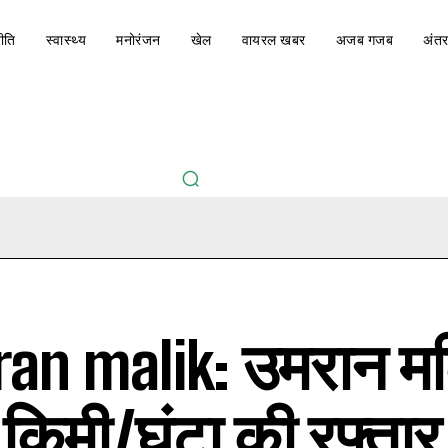
ीति
स्वास्थ्य
मनोरंजन
खेल
वायरल खबर
अजब गजब
अंतर
an malik: उमरान म
किमी/घंटा की रफ्तार स