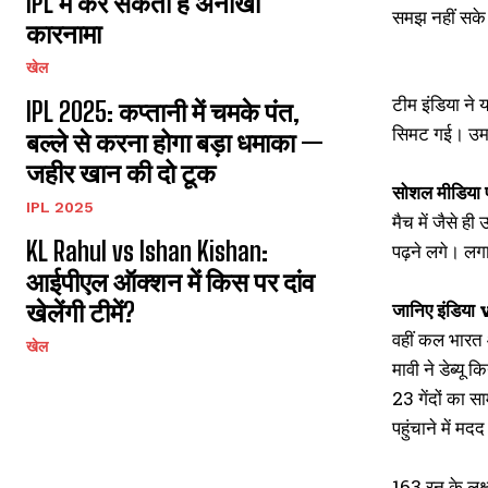
IPL में कर सकती है अनोखा
समझ नहीं सके 
कारनामा
खेल
टीम इंडिया ने
IPL 2025: कप्तानी में चमके पंत,
सिमट गई। उमर
बल्ले से करना होगा बड़ा धमाका —
जहीर खान की दो टूक
सोशल मीडिया पर
IPL 2025
मैच में जैसे ह
KL Rahul vs Ishan Kishan:
पढ़ने लगे। लगा
आईपीएल ऑक्शन में किस पर दांव
खेलेंगी टीमें?
जानिए इंडि
वहीं कल भारत 
खेल
मावी ने डेब्यू
23 गेंदों का 
पहुंचाने में मद
163 रन के लक्ष