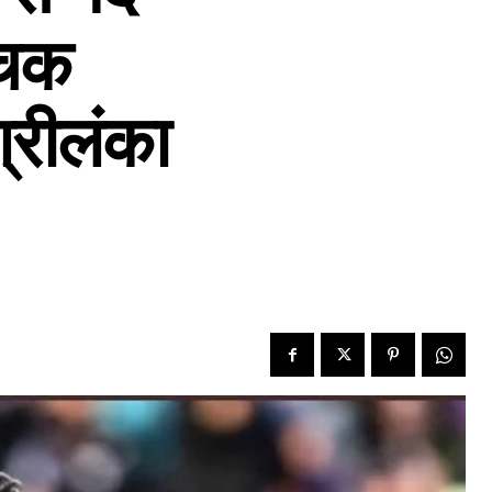
ांचक
श्रीलंका