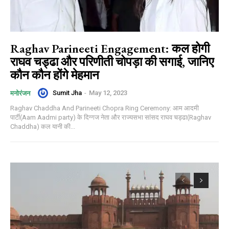
Raghav Parineeti Engagement: कल होगी
राघव चड्ढा और परिणीती चोपड़ा की सगाई, जानिए
कौन कौन होंगे मेहमान
Sumit Jha
-
May 12, 2023
मनोरंजन
Raghav Chaddha And Parineeti Chopra Ring Ceremony: आम आदमी
पार्टी(Aam Aadmi party) के दिग्गज नेता और राज्यसभा सांसद राघव चड्ढा(Raghav
Chaddha) कल यानी की...