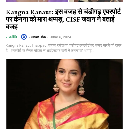
Kangna Ranaut: इस वजह से चंडीगढ़ एयरपोर्ट
पर कंगना को मारा थप्पड़, CISF जवान ने बताई
वजह
Sumit Jha
-
June 6, 2024
राजनीति
Kangna Ranaut Thappad: कंगना रनौत को चंडीगढ़ एयरपोर्ट पर थप्पड़ मारने की ख़बर
है। एयरपोर्ट पर तैनात महिला सीआईएसएफ कर्मी ने कंगना को थप्पड़...