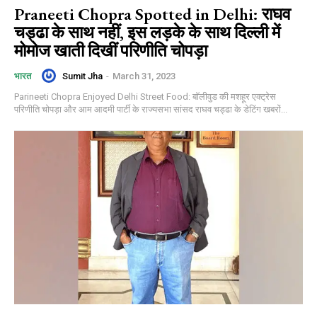
Praneeti Chopra Spotted in Delhi: राघव
चड्ढा के साथ नहीं, इस लड़के के साथ दिल्ली में
मोमोज खाती दिखीं परिणीति चोपड़ा
Sumit Jha
-
March 31, 2023
भारत
Parineeti Chopra Enjoyed Delhi Street Food: बॉलीवुड की मशहूर एक्ट्रेस
परिणीति चोपड़ा और आम आदमी पार्टी के राज्यसभा सांसद राघव चड्ढा के डेटिंग खबरों...