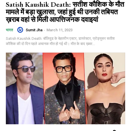
Satish Kaushik Death: सतीश कौशिक के मौत
मामले में बड़ा खुलासा, जहां हुई थी उनकी तबियत
ख़राब वहां से मिली आपत्तिजनक दवाइयां
Sumit Jha
-
March 11, 2023
भारत
Satish Kaushik Death: बॉलिवुड के बेहतरीन एक्टर, डायरेक्टर, प्रोड्यूसर सतीश
कौशिक की दो दिन पहले अचानक मौत हो गई थी। मौत के बाद ख़बर...