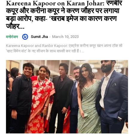
Kareena Kapoor on Karan Johar: रणबीर
कपूर और करीना कपूर ने करण जौहर पर लगाया
बड़ा आरोप, कहा- ‘खराब इमेज का कारण करण
जौहर...
Sumit Jha
-
March 10, 2023
मनोरंजन
Kareena Kapoor and Ranbir Kapoor: एक्ट्रेस करीना कपूर खान अपना टॉक शो
'व्हाट विमेन वांट' के नए सीजन के साथ वापसी कर रही हैं।...