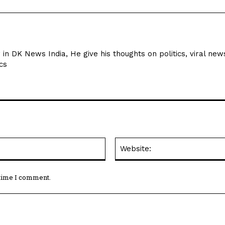
r in DK News India, He give his thoughts on politics, viral new
cs
Email:*
 time I comment.