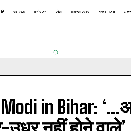
ीति
स्वास्थ्य
मनोरंजन
खेल
वायरल खबर
अजब गजब
अंतर
Modi in Bihar: ‘…
-उधर नहीं होने वाले’