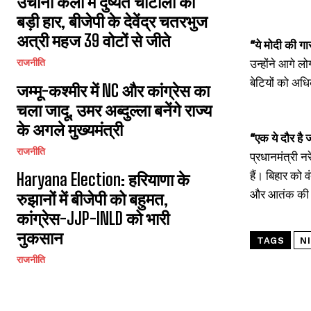
उचाना कलां में दुष्यंत चौटाला की
बड़ी हार, बीजेपी के देवेंद्र चतरभुज
अत्री महज 39 वोटों से जीते
“ये मोदी की गार
उन्होंने आगे ल
राजनीति
बेटियों को अधि
जम्मू-कश्मीर में NC और कांग्रेस का
चला जादू, उमर अब्दुल्ला बनेंगे राज्य
के अगले मुख्यमंत्री
“एक ये दौर है
राजनीति
प्रधानमंत्री न
हैं। बिहार को 
Haryana Election: हरियाणा के
और आतंक की आग
रुझानों में बीजेपी को बहुमत,
कांग्रेस-JJP-INLD को भारी
नुकसान
TAGS
N
राजनीति