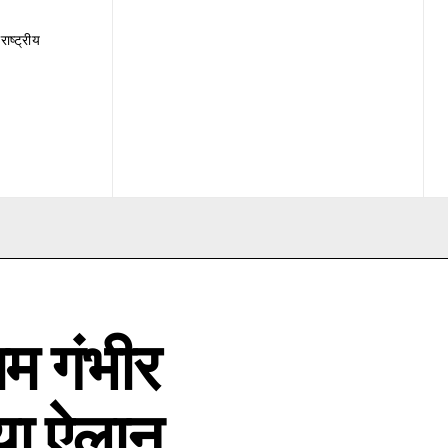
राष्ट्रीय
म गंभीर
या ऐलान,