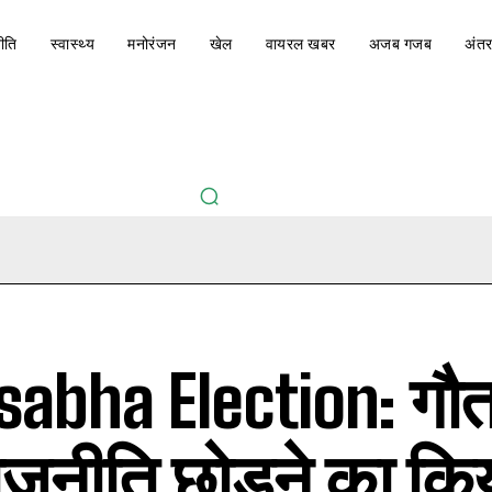
ीति
स्वास्थ्य
मनोरंजन
खेल
वायरल खबर
अजब गजब
अंतर
sabha Election: गौत
राजनीति छोड़ने का कि