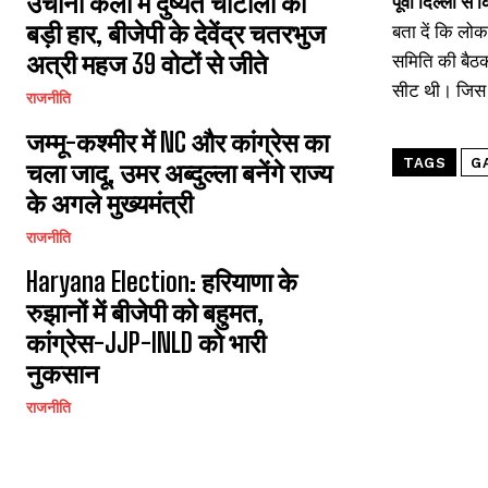
उचाना कलां में दुष्यंत चौटाला की
पूर्वी दिल्ली 
बड़ी हार, बीजेपी के देवेंद्र चतरभुज
बता दें कि लोक
अत्री महज 39 वोटों से जीते
समिति की बैठक 
सीट थी। जिस स
राजनीति
जम्मू-कश्मीर में NC और कांग्रेस का
TAGS
G
चला जादू, उमर अब्दुल्ला बनेंगे राज्य
के अगले मुख्यमंत्री
राजनीति
Haryana Election: हरियाणा के
रुझानों में बीजेपी को बहुमत,
कांग्रेस-JJP-INLD को भारी
नुकसान
राजनीति