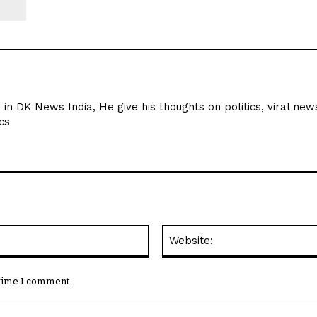
r in DK News India, He give his thoughts on politics, viral new
cs
Email:*
 time I comment.