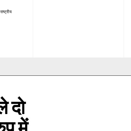
राष्ट्रीय
े दो
प में