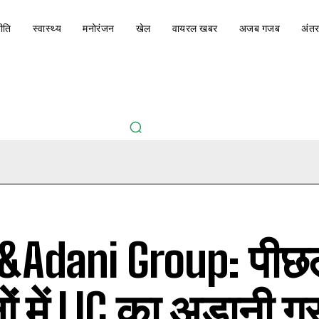
ीति
स्वास्थ्य
मनोरंजन
खेल
वायरल खबर
अजब गजब
अंतर
 &Adani Group: पीछल
ं में LIC का अडानी ग्रु