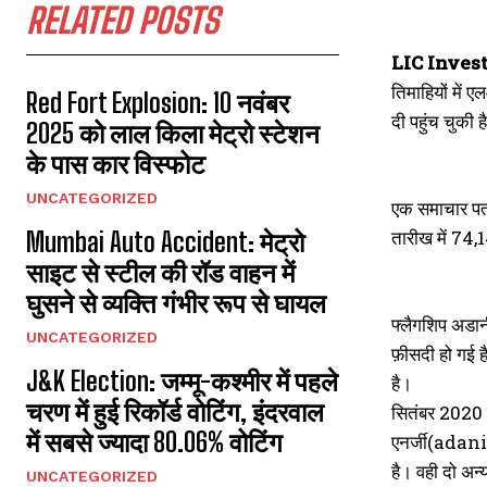
RELATED POSTS
LIC Inves
तिमाहियों में 
Red Fort Explosion: 10 नवंबर
दी पहुंच चुकी ह
2025 को लाल किला मेट्रो स्टेशन
के पास कार विस्फोट
UNCATEGORIZED
एक समाचार पत्
तारीख में 74,
Mumbai Auto Accident: मेट्रो
साइट से स्टील की रॉड वाहन में
घुसने से व्यक्ति गंभीर रूप से घायल
फ्लैगशिप अडा
UNCATEGORIZED
फ़ीसदी हो गई 
J&K Election: जम्मू-कश्मीर में पहले
है।
चरण में हुई रिकॉर्ड वोटिंग, इंदरवाल
सितंबर 2020 स
में सबसे ज्यादा 80.06% वोटिंग
एनर्जी(adani 
है। वही दो अन
UNCATEGORIZED