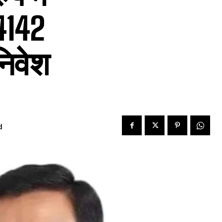
74142
निवेश
d