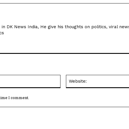
r in DK News India, He give his thoughts on politics, viral new
cs
Email:*
 time I comment.