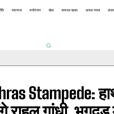
ीति
स्वास्थ्य
मनोरंजन
खेल
वायरल खबर
अजब गजब
अंतर
hras Stampede: ह
गे राहुल गांधी, भगदड़ म