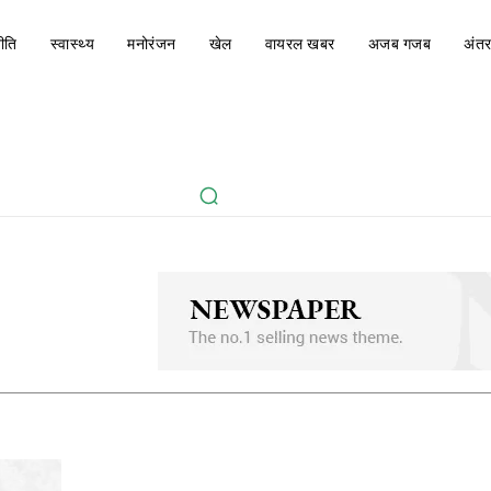
ीति
स्वास्थ्य
मनोरंजन
खेल
वायरल खबर
अजब गजब
अंतर