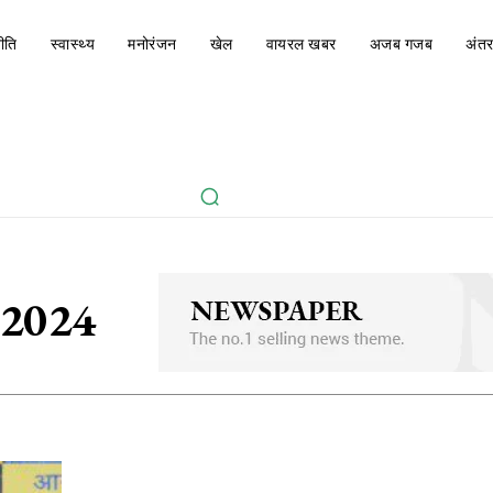
ीति
स्वास्थ्य
मनोरंजन
खेल
वायरल खबर
अजब गजब
अंतर
 2024