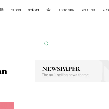
ीति
स्वास्थ्य
मनोरंजन
खेल
वायरल खबर
अजब गजब
अंतर
an