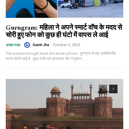
Gurugram: महिला ने अपने स्मार्ट वॉच के मदद से
चोरी हुए फोन को कुछ ही घंटो में वापस ले आई
Sumit Jha
-
October 5, 2022
अजब गजब
The woman brought back the stolen phone : गुरुग्राम से एक अजीबोगरीब
घटना सामने आई है ।हुआ ये कि एक झपटामार चोर ने दुकान...