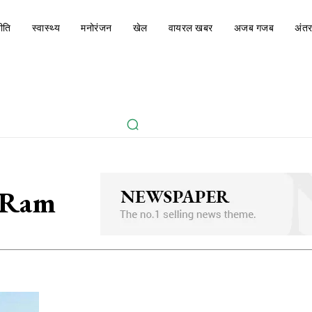
ीति
स्वास्थ्य
मनोरंजन
खेल
वायरल खबर
अजब गजब
अंतर
a Ram