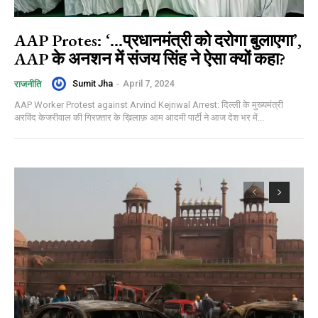
AAP Protes: ‘…प्रधानमंत्री को दरोगा बुलाएगा’,
AAP के अनशन में संजय सिंह ने ऐसा क्यों कहा?
Sumit Jha
-
April 7, 2024
राजनीति
AAP Worker Protest against Arvind Kejriwal Arrest: दिल्ली के मुख्यमंत्री
अरविंद केजरीवाल की गिरफ़्तार के ख़िलाफ़ आम आदमी पार्टी ने आज देश भर में...